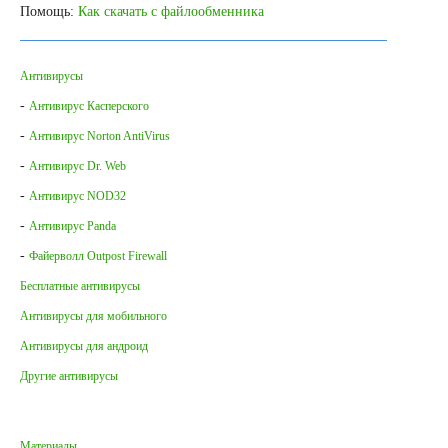
Помощь:
Как скачать с файлообменника
Антивирусы
-
Антивирус Касперского
-
Антивирус Norton AntiVirus
-
Антивирус Dr. Web
-
Антивирус NOD32
-
Антивирус Panda
-
Файерволл Outpost Firewall
Бесплатные антивирусы
Антивирусы для мобильного
Антивирусы для андроид
Другие антивирусы
Материалы